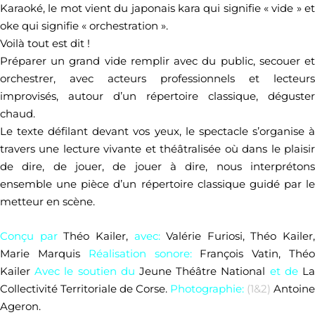
Karaoké, le mot vient du japonais kara qui signifie « vide » et
oke qui signifie « orchestration ».
Voilà tout est dit !
Préparer un grand vide remplir avec du public, secouer et
orchestrer, avec acteurs professionnels et lecteurs
improvisés, autour dʼun répertoire classique, déguster
chaud.
Le texte défilant devant vos yeux, le spectacle sʼorganise à
travers une lecture vivante et théâtralisée où dans le plaisir
de dire, de jouer, de jouer à dire, nous interprétons
ensemble une pièce dʼun répertoire classique guidé par le
metteur en scène.
Conçu par
Théo Kailer,
avec:
Valérie Furiosi, Théo Kailer,
Marie Marquis
Réalisation sonore:
François Vatin, Thé
Kailer
Avec le soutien du
Jeune Théâtre National
et de
L
Collectivité Territoriale de Corse.
Photographie:
(1&2)
Antoine
Ageron.